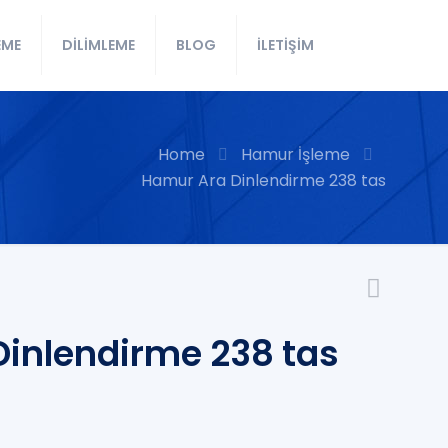
EME
DİLİMLEME
BLOG
İLETİŞİM
Home
Hamur İşleme
Hamur Ara Dinlendirme 238 tas
inlendirme 238 tas