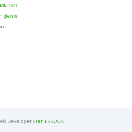
Makinası
 İşleme
leme
 Web Developer
Eren ERKOCA