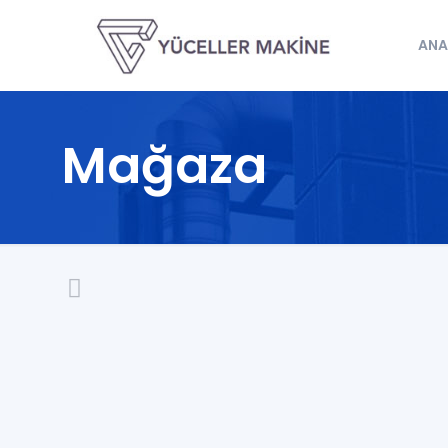
ANA
Mağaza