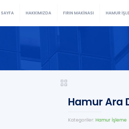
 SAYFA
HAKKIMIZDA
FIRIN MAKİNASI
HAMUR İŞL
Hamur Ara D
Kategoriler:
Hamur İşleme