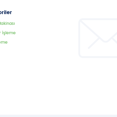
riler
Makinası
 İşleme
leme